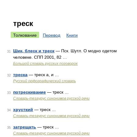
треск
Толкование
Перевод
Книги
Шик, блеск и треск
— Пск. Шутл. О модно одетом
31
человеке. СПП 2001, 82 …
Большой словарь русских поговорок
треска
— треск а, и …
32
Русский орфографический словарь
потрескивание
— треск …
33
Словарь-тезаурус синонимов русской речи
хрусткий
— треск …
34
Словарь-тезаурус синонимов русской речи
затрещать
— треск …
35
Словарь-тезаурус синонимов русской речи