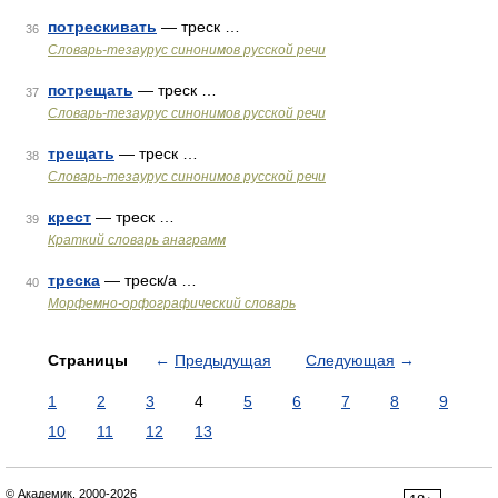
потрескивать
— треск …
36
Словарь-тезаурус синонимов русской речи
потрещать
— треск …
37
Словарь-тезаурус синонимов русской речи
трещать
— треск …
38
Словарь-тезаурус синонимов русской речи
крест
— треск …
39
Краткий словарь анаграмм
треска
— треск/а …
40
Морфемно-орфографический словарь
Страницы
←
Предыдущая
Следующая
→
1
2
3
4
5
6
7
8
9
10
11
12
13
© Академик, 2000-2026